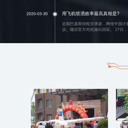
用飞机喷洒效率最高真相是?
2020-03-30
近期巴基斯坦蝗灾肆虐，网传中国计
议。随后官方对此做出回应。 27日，话
2017-08-04
2017年上半年国内两座城市分别迎
——无锡马拉松和徐州马拉松。据悉，于
少年之直升机飞行梦想幸福源于
2023-12-20
桂月金秋，阳光和煦，雪野湖之地游
贝摄影大咖面对垂髫化妆后的容貌大为
价值400万的直升机在天津进行
2023-11-30