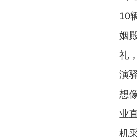
1
姻
礼
演
想
业
机采