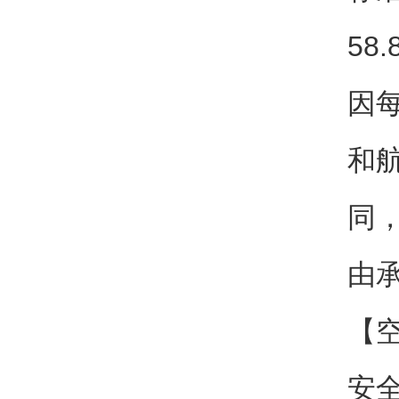
58.
因
和
同
由
【
安