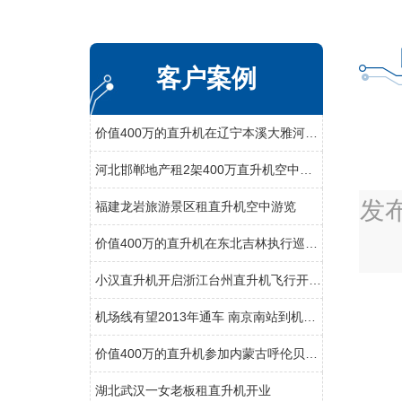
客户案例
价值400万的直升机在辽宁本溪大雅河执行巡查任务
河北邯郸地产租2架400万直升机空中看房
发
福建龙岩旅游景区租直升机空中游览
价值400万的直升机在东北吉林执行巡查任务
小汉直升机开启浙江台州直升机飞行开业庆典
机场线有望2013年通车 南京南站到机场20分钟
价值400万的直升机参加内蒙古呼伦贝尔静展活动
湖北武汉一女老板租直升机开业