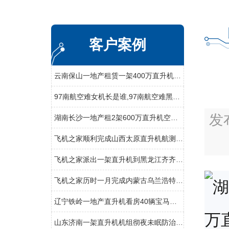
客户案例
云南保山一地产租赁一架400万直升机空中看房
97南航空难女机长是谁,97南航空难黑匣子录音
发
湖南长沙一地产租2架600万直升机空中看房
飞机之家顺利完成山西太原直升机航测作业
飞机之家派出一架直升机到黑龙江齐齐哈尔执行为期半年任务
飞机之家历时一月完成内蒙古乌兰浩特兴安盟直升机航测
辽宁铁岭一地产直升机看房40辆宝马劳斯莱斯跟随
山东济南一架直升机机组彻夜未眠防治美国白蛾