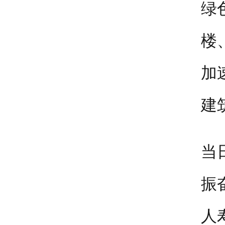
绿
楼
加
建
当
振
人