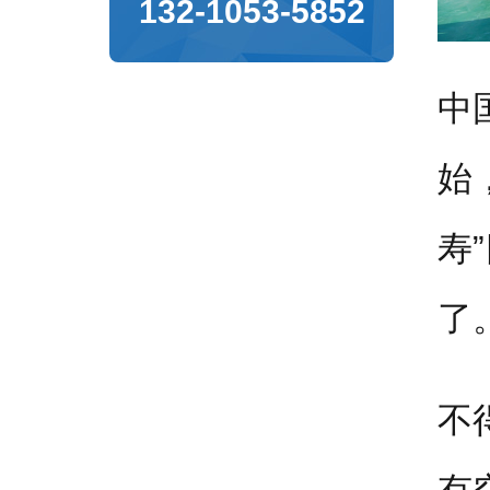
132-1053-5852
中
始
寿
了
不
有