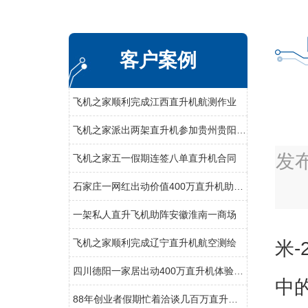
客户案例
飞机之家顺利完成江西直升机航测作业
飞机之家派出两架直升机参加贵州贵阳航展
发
飞机之家五一假期连签八单直升机合同
石家庄一网红出动价值400万直升机助力直播卖货
一架私人直升飞机助阵安徽淮南一商场
飞机之家顺利完成辽宁直升机航空测绘
米-
四川德阳一家居出动400万直升机体验飞行
中
88年创业者假期忙着洽谈几百万直升机生意