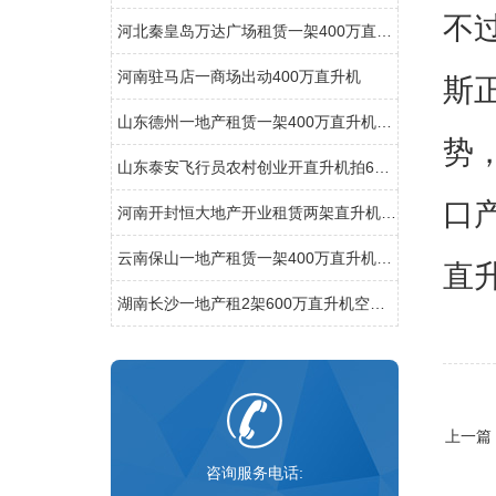
不
河北秦皇岛万达广场租赁一架400万直升机助阵
河南驻马店一商场出动400万直升机
斯
山东德州一地产租赁一架400万直升机开业庆典
势
山东泰安飞行员农村创业开直升机拍600亩樱桃园
口
河南开封恒大地产开业租赁两架直升机空中看房
云南保山一地产租赁一架400万直升机空中看房
直
湖南长沙一地产租2架600万直升机空中看房
上一篇
咨询服务电话: