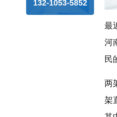
132-1053-5852
最
河
民
两
架
其