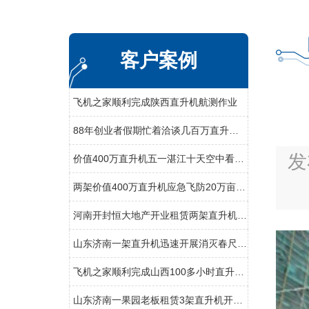
客户案例
飞机之家顺利完成陕西直升机航测作业
88年创业者假期忙着洽谈几百万直升机生意
发
价值400万直升机五一湛江十天空中看花海
两架价值400万直升机应急飞防20万亩小麦赤霉病
河南开封恒大地产开业租赁两架直升机空中看房
山东济南一架直升机迅速开展消灭春尺蠖行动
飞机之家顺利完成山西100多小时直升机测绘
山东济南一果园老板租赁3架直升机开业庆典