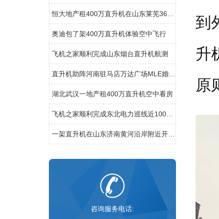
恒大地产租400万直升机在山东莱芜360度空中看房
到
奥迪包了架400万直升机体验空中飞行
升
飞机之家顺利完成山东烟台直升机航测
直升机助阵河南驻马店万达广场MLE婚戒开业现场人山人海
原
湖北武汉一地产租400万直升机空中看房
飞机之家顺利完成东北电力巡线近100小时作业
一架直升机在山东济南黄河沿岸附近开展农林喷洒
咨询服务电话: