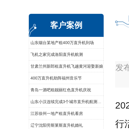
客户案例
山东烟台某地产租400万直升机到场
飞机之家完成洛阳直升机航测
发
甘肃兰州新郎租直升机飞越黄河迎娶新娘
400万直升机助阵福州音乐节
青岛一酒吧租靓丽红色直升机庆祝
山东小汉连续完成3个城市直升机航测未来提供五六架直升机作业
2
江苏徐州一地产租直升机看房
行
辽宁沈阳劳斯莱斯直升机婚礼