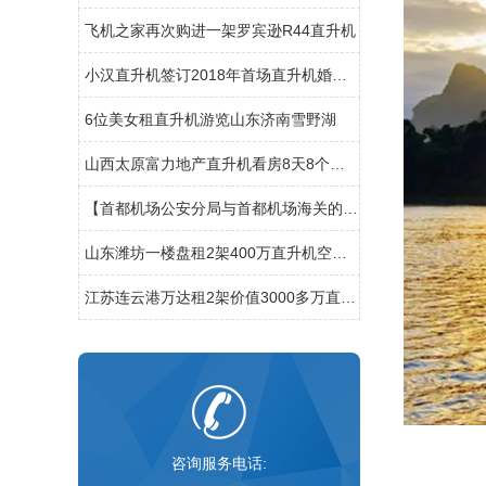
飞机之家再次购进一架罗宾逊R44直升机
小汉直升机签订2018年首场直升机婚礼合同将在过年期间举行
6位美女租直升机游览山东济南雪野湖
山西太原富力地产直升机看房8天8个楼盘
【首都机场公安分局与首都机场海关的公务员那个待遇好,差在哪】
山东潍坊一楼盘租2架400万直升机空中看房
江苏连云港万达租2架价值3000多万直升机看房
咨询服务电话: