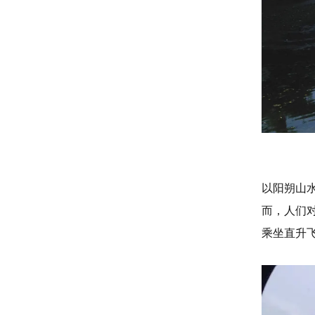
以阳朔山
而，人们
乘坐直升