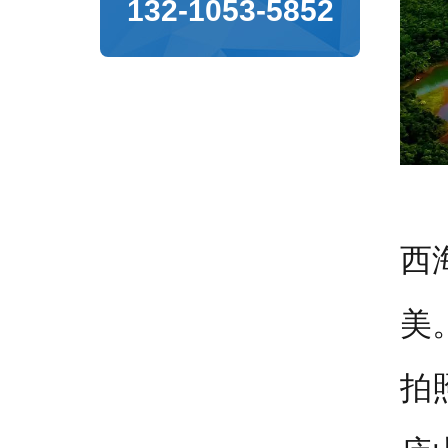
132-1053-5852
西
美
拍