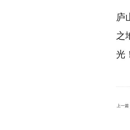
庐
之
光
上一篇