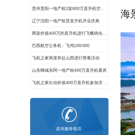
贵州贵阳一地产租2架800万直升机空中看房
海
辽宁沈阳一地产租赁直升机开业庆典
两架价值400万的直升机进行飞蛾病虫防治
巴西航空公务机 - 飞鸿100/300
飞机之家再度奔赴山西进行禁毒活动
山东聊城东阿一地产租400万直升机看房
飞机之家出动价值400万直升机参加济南静展
咨询服务电话: